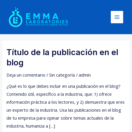
Ir
Main
al
Menu
contenido
Título de la publicación en el
Título
de
blog
la
publicación
Deja un comentario
/
Sin categoría
/
admin
en
¿Qué es lo que debes incluir en una publicación en el blog?
el
Contenido útil, específico a la industria, que: 1) ofrece
blog
información práctica a los lectores, y 2) demuestra que eres
un experto de la industria. Usa las publicaciones en el blog
de tu empresa para opinar sobre temas actuales de la
industria, humaniza a […]